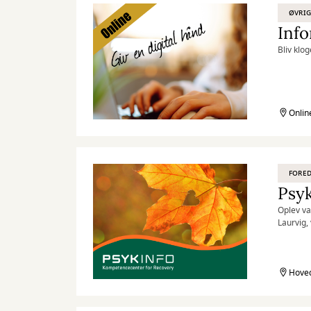
ØVRIG
Info
Bliv klo
Onlin
FORE
Oplev va
Laurvig,
Hoved