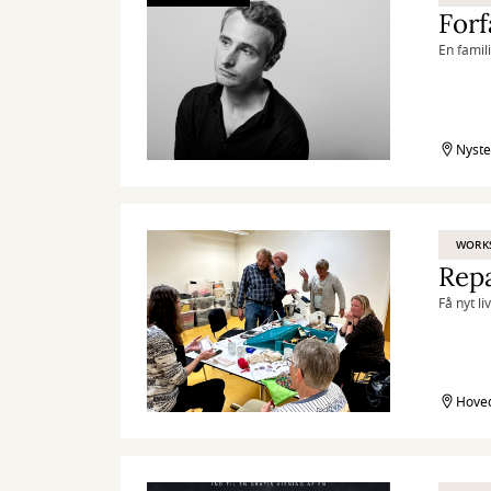
En famil
Nyste
WORK
Repa
Få nyt li
Hoved