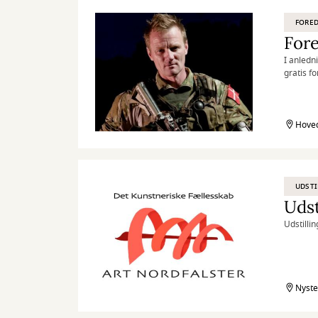
FORE
I anledn
gratis f
Hoved
UDSTI
Udst
Udstilli
Nyste