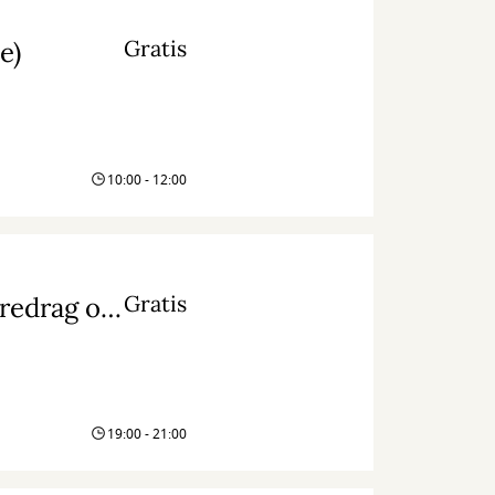
Gratis
e)
10:00 - 12:00
Gratis
PsykInfo: Få det bedre et skridt af gangen: Foredrag om at vandre v/ Frits Ahlefeldt-Laurvig
19:00 - 21:00