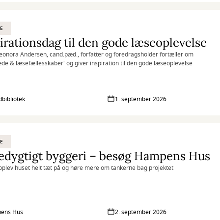
E
irationsdag til den gode læseoplevelse
eonora Andersen, cand.pæd., forfatter og foredragsholder fortæller om
de & læsefællesskaber' og giver inspiration til den gode læseoplevelse
bibliotek
1. september 2026
E
edygtigt byggeri – besøg Hampens Hus
plev huset helt tæt på og høre mere om tankerne bag projektet
ens Hus
2. september 2026