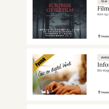
FILM
Kom og 
Hoved
ØVRIG
Info
Bliv klo
Hoved