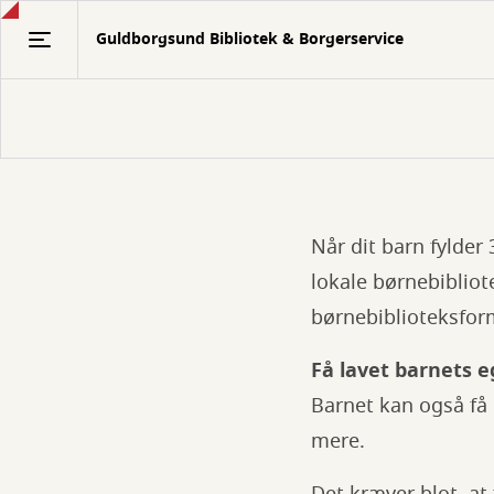
Gå
Guldborgsund Bibliotek & Borgerservice
til
hovedindhold
Når dit barn fylder 
Boggave
lokale børnebiblio
på
børnebiblioteksfor
din
3
Få lavet barnets e
Barnet kan også få 
års
mere.
fødselsdag