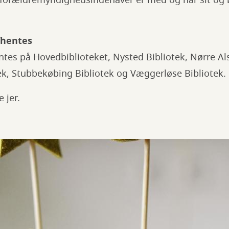
t forældremyndighedsindehaver er med og har sit og 
fhentes
tes på Hovedbiblioteket, Nysted Bibliotek, Nørre Als
ek, Stubbekøbing Bibliotek og Væggerløse Bibliotek.
e jer.