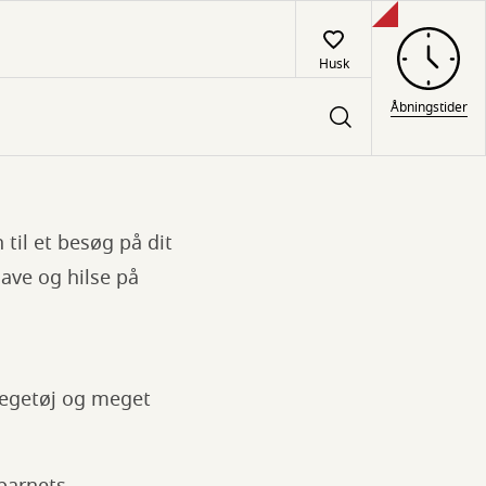
Husk
Åbningstider
 til et besøg på dit
ave og hilse på
 legetøj og meget