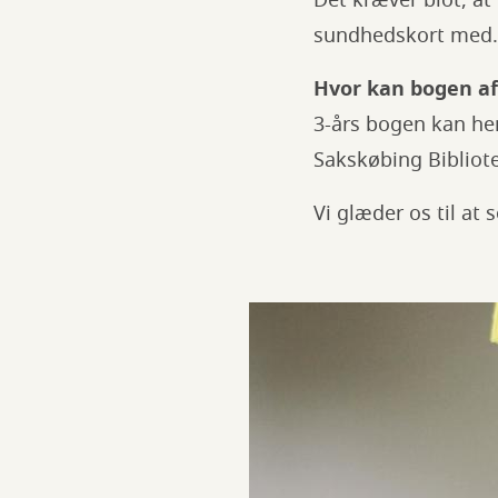
Det kræver blot, a
sundhedskort med.
Hvor kan bogen a
3-års bogen kan hen
Sakskøbing Bibliot
Vi glæder os til at s