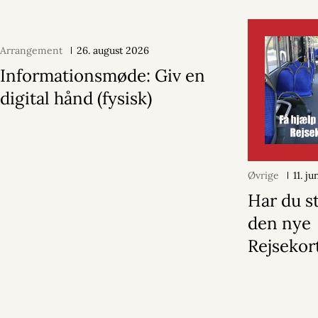
Arrangement
26. august 2026
Informationsmøde: Giv en
digital hånd (fysisk)
Øvrige
11. j
Har du s
den nye
Rejsekor