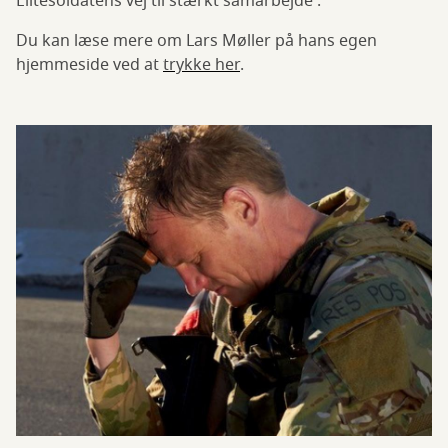
Elitesoldatens vej til stærkt samarbejde'.
Du kan læse mere om Lars Møller på hans egen
hjemmeside ved at
trykke her
.