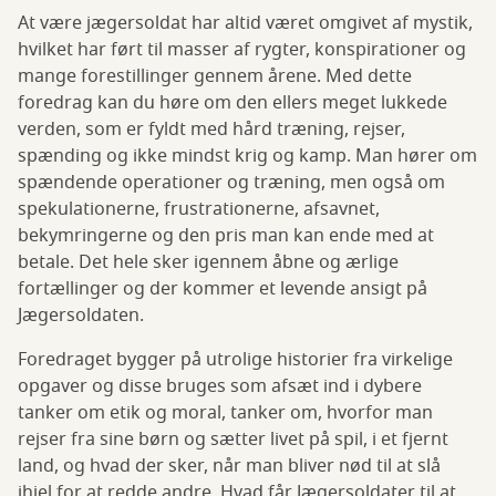
At være jægersoldat har altid været omgivet af mystik,
hvilket har ført til masser af rygter, konspirationer og
mange forestillinger gennem årene. Med dette
foredrag kan du høre om den ellers meget lukkede
verden, som er fyldt med hård træning, rejser,
spænding og ikke mindst krig og kamp. Man hører om
spændende operationer og træning, men også om
spekulationerne, frustrationerne, afsavnet,
bekymringerne og den pris man kan ende med at
betale. Det hele sker igennem åbne og ærlige
fortællinger og der kommer et levende ansigt på
Jægersoldaten.
Foredraget bygger på utrolige historier fra virkelige
opgaver og disse bruges som afsæt ind i dybere
tanker om etik og moral, tanker om, hvorfor man
rejser fra sine børn og sætter livet på spil, i et fjernt
land, og hvad der sker, når man bliver nød til at slå
ihjel for at redde andre. Hvad får Jægersoldater til at