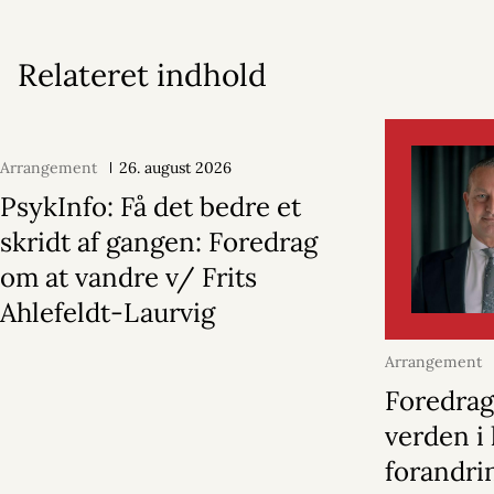
Relateret indhold
Arrangement
26. august 2026
PsykInfo: Få det bedre et
skridt af gangen: Foredrag
om at vandre v/ Frits
Ahlefeldt-Laurvig
Arrangement
september 20
Foredrag
verden i 
forandri