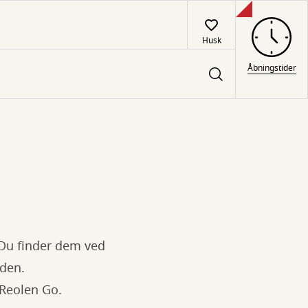
Husk
Åbningstider
 Du finder dem ved
den.
eReolen Go.