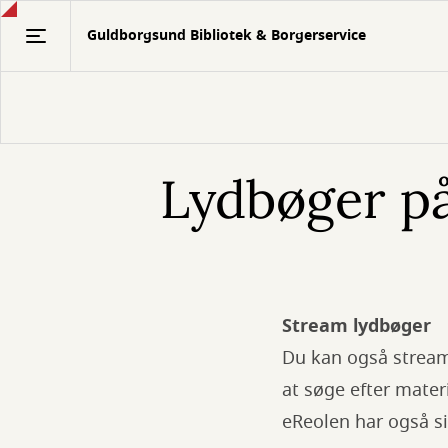
Gå
Guldborgsund Bibliotek & Borgerservice
til
hovedindhold
Lydbøger p
Stream lydbøger
Du kan også stream
at søge efter mat
eReolen har også si