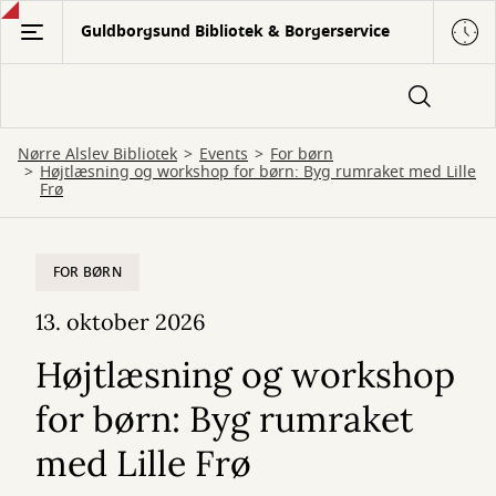
Gå
Guldborgsund Bibliotek & Borgerservice
til
hovedindhold
Nørre Alslev Bibliotek
Events
For børn
Højtlæsning og workshop for børn: Byg rumraket med Lille
Frø
FOR BØRN
13. oktober 2026
Højtlæsning og workshop
for børn: Byg rumraket
med Lille Frø