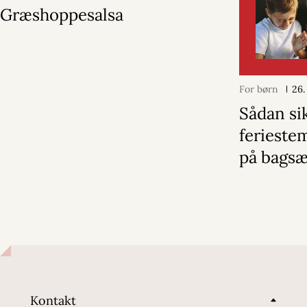
Græshoppesalsa
For børn
26.
Sådan si
ferieste
på bags
Kontakt