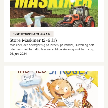
INSPIRATIONSHÆFTE (0-6 ÅR)
Store Maskiner (2-6 år)
Maskiner, der bevæger sig på jorden, på vandet, i luften og helt
ude i rummet, har altid fascineret både store og små børn - og
deres voksne. Der udkommer mange flotte og spændende bøger
26. juni 2024
om alt fra traktorer, lastbiler til rumraketter, skibe og
flyvemaskiner.
I denne emneliste har vi samlet de gode billedfagbøger om de
store og de største vilde maskiner og billedbøger, hvor seje
maskiner spiller en rolle i historien.