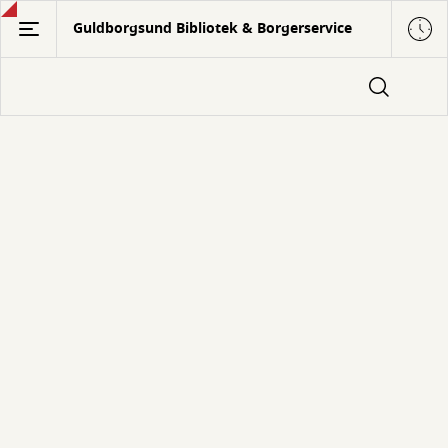
Gå
Guldborgsund Bibliotek & Borgerservice
til
hovedindhold