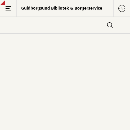
Gå
Guldborgsund Bibliotek & Borgerservice
til
hovedindhold