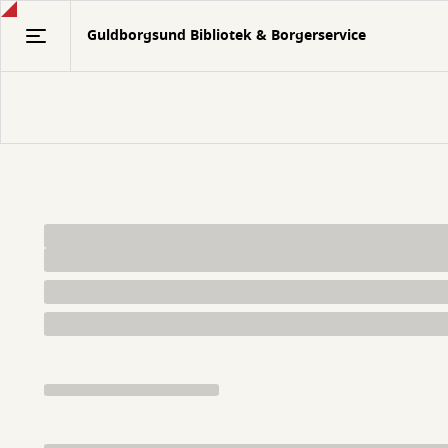
Gå
Guldborgsund Bibliotek & Borgerservice
til
hovedindhold