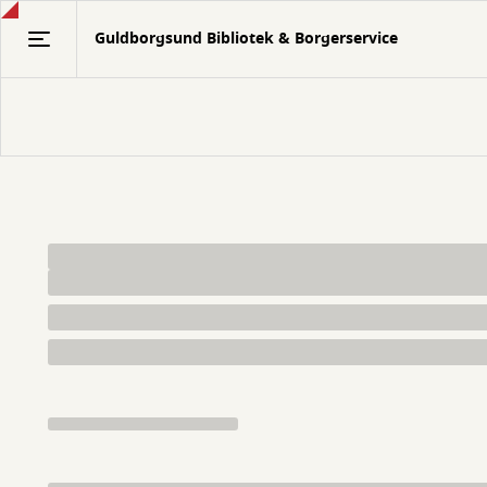
Gå
Guldborgsund Bibliotek & Borgerservice
til
hovedindhold