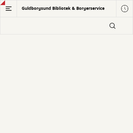
Gå
Guldborgsund Bibliotek & Borgerservice
til
hovedindhold