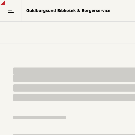
Gå
Guldborgsund Bibliotek & Borgerservice
til
hovedindhold