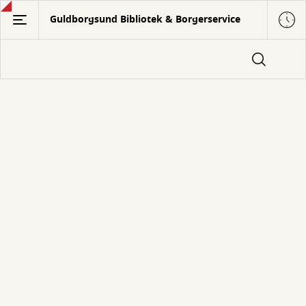
Gå
Guldborgsund Bibliotek & Borgerservice
til
hovedindhold