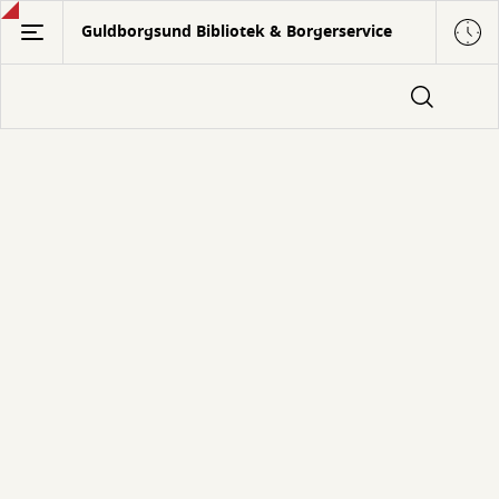
Gå
Guldborgsund Bibliotek & Borgerservice
til
hovedindhold