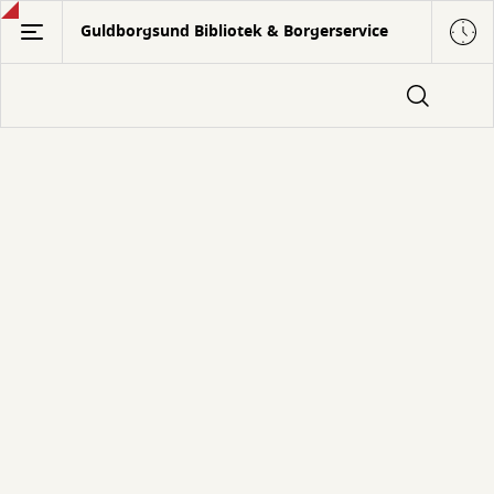
Gå
Guldborgsund Bibliotek & Borgerservice
til
hovedindhold