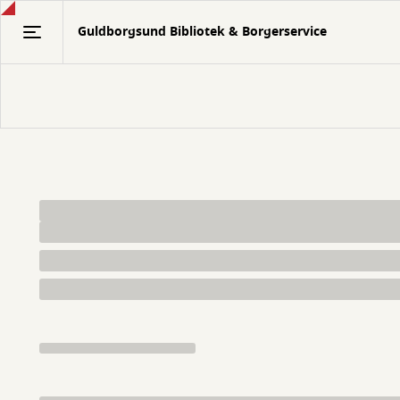
Gå
Guldborgsund Bibliotek & Borgerservice
til
hovedindhold