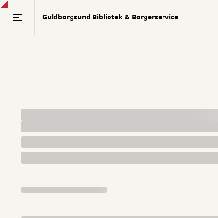
Gå
Guldborgsund Bibliotek & Borgerservice
til
hovedindhold