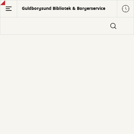
Gå
Guldborgsund Bibliotek & Borgerservice
til
hovedindhold