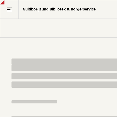
Gå
Guldborgsund Bibliotek & Borgerservice
til
hovedindhold