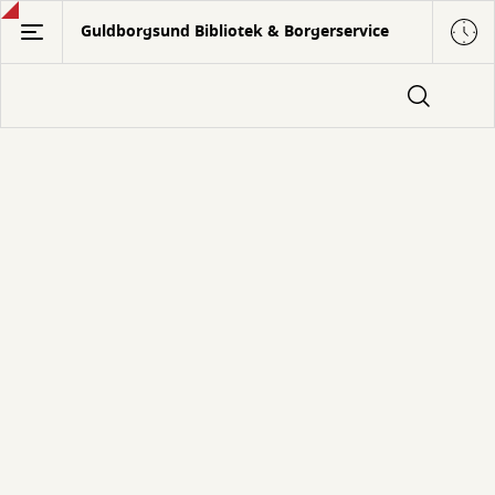
Gå
Guldborgsund Bibliotek & Borgerservice
til
hovedindhold