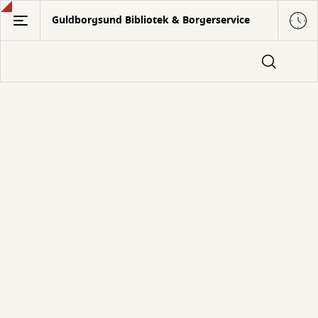
Gå
Guldborgsund Bibliotek & Borgerservice
til
hovedindhold