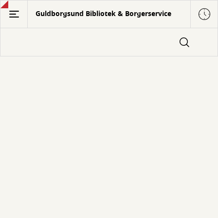
Gå
Guldborgsund Bibliotek & Borgerservice
til
hovedindhold