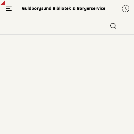
Gå
Guldborgsund Bibliotek & Borgerservice
til
hovedindhold