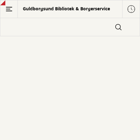
Gå
Guldborgsund Bibliotek & Borgerservice
til
hovedindhold