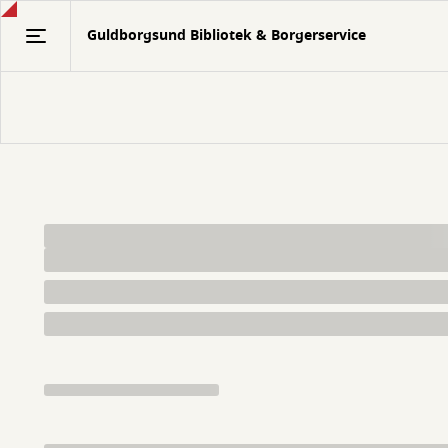
Gå
Guldborgsund Bibliotek & Borgerservice
til
hovedindhold