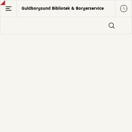
Gå
Guldborgsund Bibliotek & Borgerservice
til
hovedindhold