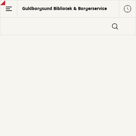
Gå
Guldborgsund Bibliotek & Borgerservice
til
hovedindhold