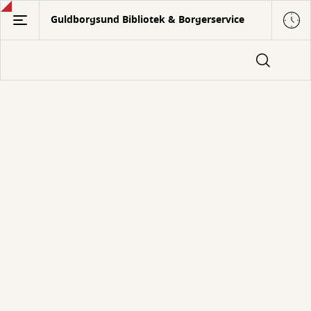
Gå
Guldborgsund Bibliotek & Borgerservice
til
hovedindhold