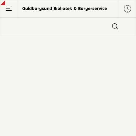
Gå
Guldborgsund Bibliotek & Borgerservice
til
hovedindhold