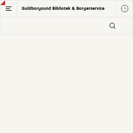
Gå
Guldborgsund Bibliotek & Borgerservice
til
hovedindhold