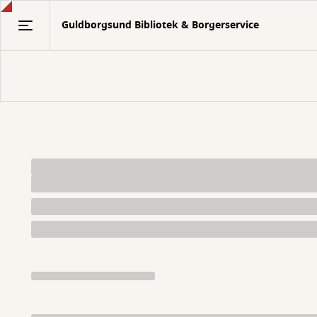
Gå
Guldborgsund Bibliotek & Borgerservice
til
hovedindhold