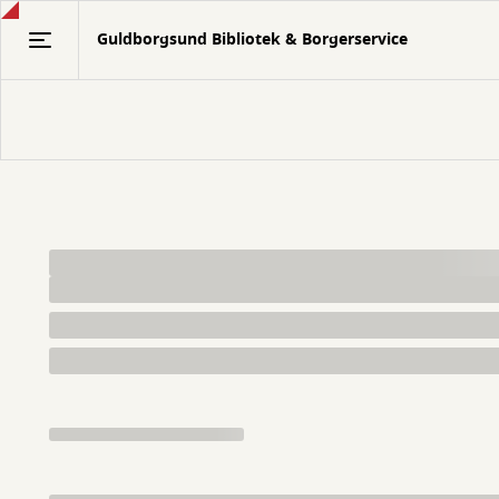
Gå
Guldborgsund Bibliotek & Borgerservice
til
hovedindhold