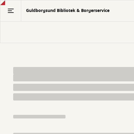
Gå
Guldborgsund Bibliotek & Borgerservice
til
hovedindhold