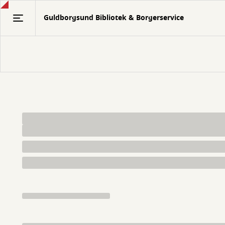
Gå
Guldborgsund Bibliotek & Borgerservice
til
hovedindhold