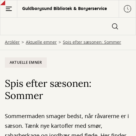
Gå
Guldborgsund Bibliotek & Borgerservice
til
hovedindhold
Artikler
Aktuelle emner
Spis efter sæsonen: Sommer
AKTUELLE EMNER
Spis efter sæsonen:
Sommer
Sommermaden smager bedst, når råvarerne er i
sæson. Tænk nye kartofler med smør,
rabarberkage og jordbær med fløde. Her finder