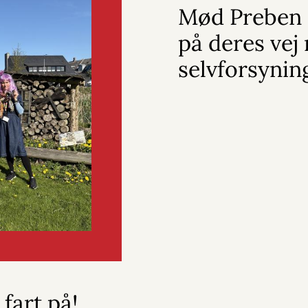
Mød Preben 
på deres vej
selvforsynin
fart på!