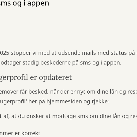
sms og i appen
 2025 stopper vi med at udsende mails med status på 
modtager stadig beskederne på sms og i appen.
gerprofil er opdateret
fremover får besked, når der er nyt om dine lån og res
rugerprofil' her på hjemmesiden og tjekke:
et af, at du ønsker at modtage sms om dine lån og re
mmer er korrekt