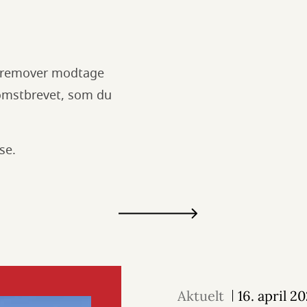
, fremover modtage
komstbrevet, som du
sse.
Aktuelt
16. april 2