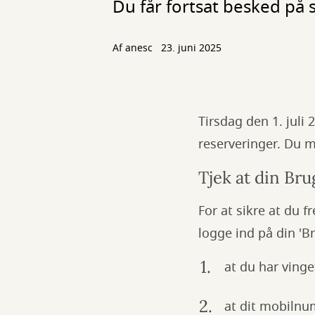
Du får fortsat besked på 
Af
anesc
23. juni 2025
Tirsdag den 1. juli
reserveringer. Du 
Tjek at din Bru
For at sikre at du 
logge ind på din 'B
at du har ving
at dit mobilnu