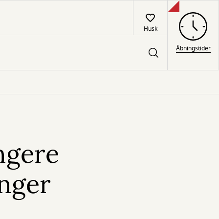
Husk
Åbningstider
ængere
inger