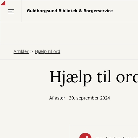
Gå
Guldborgsund Bibliotek & Borgerservice
til
hovedindhold
Artikler
Hjælp til ord
Hjælp til or
Af
aster
30. september 2024