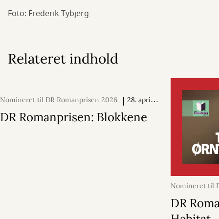
Foto: Frederik Tybjerg
Relateret indhold
Nomineret til DR Romanprisen 2026
28. april
2026
DR Romanprisen: Blokkene
Nomineret til 
Romanprisen 
DR Roma
marts 2026
Habitat