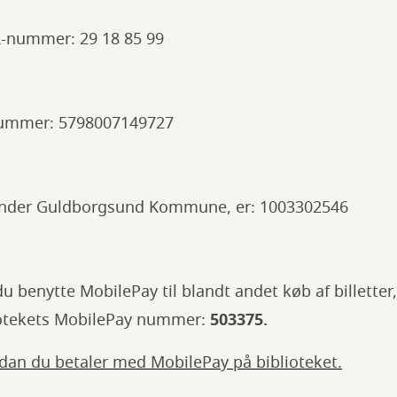
R-nummer: 29 18 85 99
nummer: 5798007149727
nder Guldborgsund Kommune, er: 1003302546
du benytte MobilePay til blandt andet køb af billette
liotekets MobilePay nummer:
503375.
an du betaler med MobilePay på biblioteket.