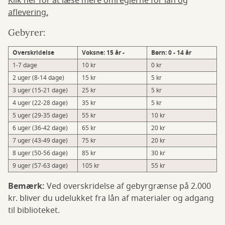
Klik her for at læse mere omreglerne for lån og
aflevering.
Gebyrer:
Overskridelse
Voksne: 15 år -
Børn: 0 - 14 år
1-7 dage
10 kr
0 kr
2 uger (8-14 dage)
15 kr
5 kr
3 uger (15-21 dage)
25 kr
5 kr
4 uger (22-28 dage)
35 kr
5 kr
5 uger (29-35 dage)
55 kr
10 kr
6 uger (36-42 dage)
65 kr
20 kr
7 uger (43-49 dage)
75 kr
20 kr
8 uger (50-56 dage)
85 kr
30 kr
9 uger (57-63 dage)
105 kr
55 kr
Bemærk:
Ved overskridelse af gebyrgrænse på 2.000
kr. bliver du udelukket fra lån af materialer og adgang
til biblioteket.