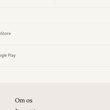
pStore
gle Play
Om os