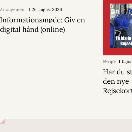
Arrangement
26. august 2026
Informationsmøde: Giv en
digital hånd (online)
Øvrige
11. j
Har du s
den nye
Rejsekor