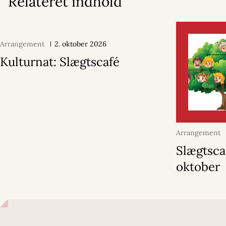
Relateret indhold
Arrangement
2. oktober 2026
Kulturnat: Slægtscafé
Arrangement
2026
Slægtsca
oktober