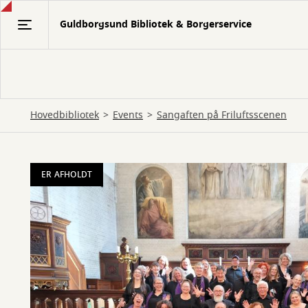
Gå
Guldborgsund Bibliotek & Borgerservice
til
hovedindhold
Hovedbibliotek
Events
Sangaften på Friluftsscenen
ER AFHOLDT