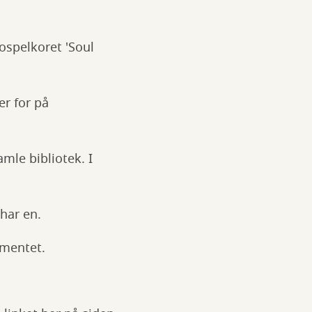
ospelkoret 'Soul
r for på
mle bibliotek. I
har en.
ementet.