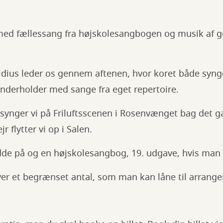
med fællessang fra højskolesangbogen og musik af g
idius leder os gennem aftenen, hvor koret både synge
nderholder med sange fra eget repertoire.
, synger vi på Friluftsscenen i Rosenvænget bag det ga
jr flytter vi op i Salen.
dde på og en højskolesangbog, 19. udgave, hvis man 
ver et begrænset antal, som man kan låne til arrang