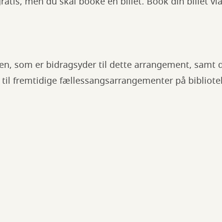
atis, men du skal booke en billet. Book din billet via
en, som er bidragsyder til dette arrangement, samt 
til fremtidige fællessangsarrangementer på bibliote