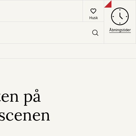
Husk
Åbningstider
ten på
sscenen