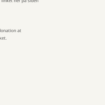
 linket her på siden
donation at
ket.