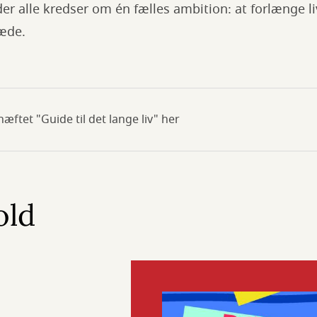
 der alle kredser om én fælles ambition: at forlænge li
æde.
æftet "Guide til det lange liv" her
old