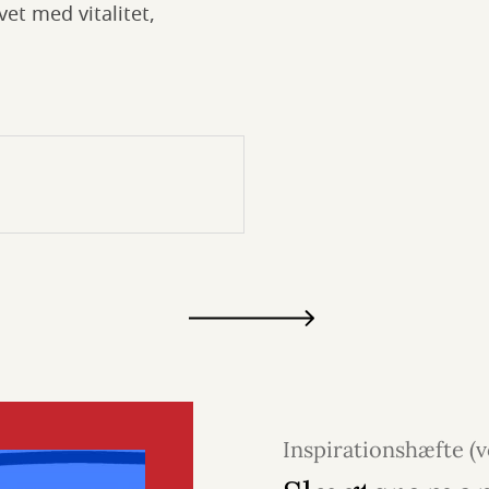
vet med vitalitet,
Inspirationshæfte (
juni 2026