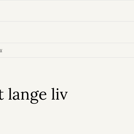
iv
t lange liv