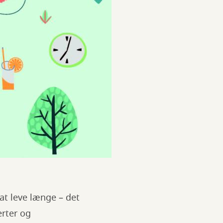
 at leve længe – det
erter og