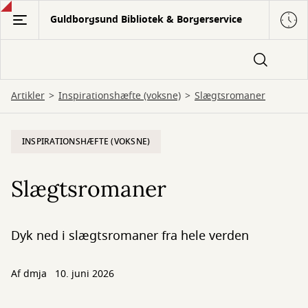
Gå
Guldborgsund Bibliotek & Borgerservice
til
hovedindhold
Artikler
Inspirationshæfte (voksne)
Slægtsromaner
INSPIRATIONSHÆFTE (VOKSNE)
Slægtsromaner
Dyk ned i slægtsromaner fra hele verden
Af
dmja
10. juni 2026