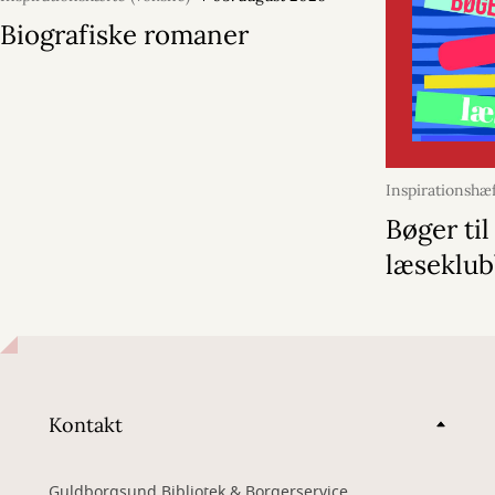
Biografiske romaner
Inspirationshæ
03. juli 2026
Bøger til
læseklu
Kontakt
Guldborgsund Bibliotek & Borgerservice