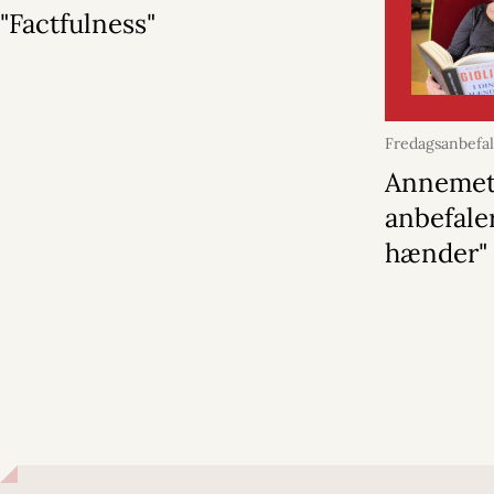
"Factfulness"
Fredagsanbefa
2026
Annemet
anbefaler
hænder"