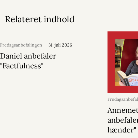
Relateret indhold
Fredagsanbefalingen
31. juli 2026
Daniel anbefaler
"Factfulness"
Fredagsanbefa
2026
Annemet
anbefaler
hænder"